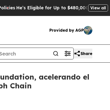
ligible for Up to $480,000 After Being Wrongly 
View all
Provided by AGP
Share
undation, acelerando el
ph Chain