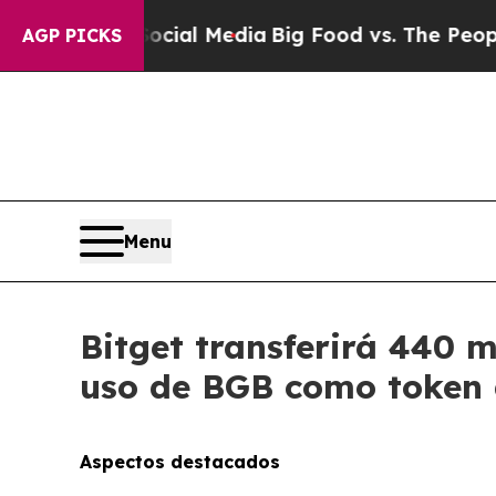
 Social Media
Big Food vs. The People. Big Food’s
AGP PICKS
Menu
Bitget transferirá 440 
uso de BGB como token 
Aspectos destacados