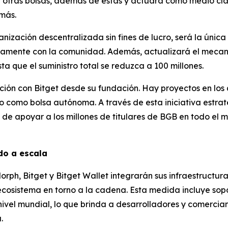
 y otras bolsas, además de estas y actuará como medio cl
más.
nización descentralizada sin fines de lucro, será la única
untamente con la comunidad. Además, actualizará el mec
a que el suministro total se reduzca a 100 millones.
ión con Bitget desde su fundación. Hay proyectos en los
o como bolsa autónoma. A través de esta iniciativa estra
y de apoyar a los millones de titulares de BGB en todo el 
do a escala
orph, Bitget y Bitget Wallet integrarán sus infraestructu
ecosistema en torno a la cadena. Esta medida incluye sopo
vel mundial, lo que brinda a desarrolladores y comercia
.