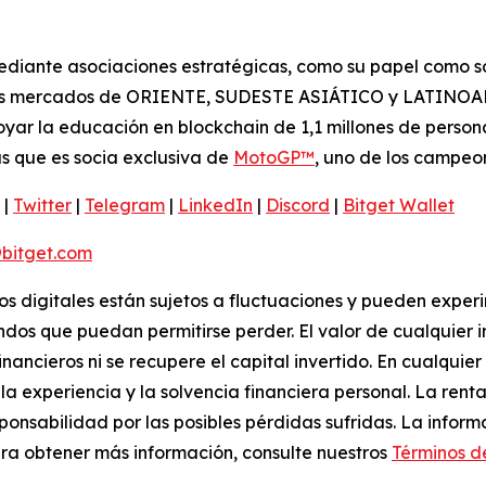
diante asociaciones estratégicas, como su papel como soc
los mercados de ORIENTE, SUDESTE ASIÁTICO y LATINOAMÉ
yar la educación en blockchain de 1,1 millones de person
s que es socia exclusiva de
MotoGP™
, uno de los campe
|
Twitter
|
Telegram
|
LinkedIn
|
Discord
|
Bitget Wallet
bitget.com
vos digitales están sujetos a fluctuaciones y pueden experi
ondos que puedan permitirse perder. El valor de cualquier 
inancieros ni se recupere el capital invertido. En cualqui
a experiencia y la solvencia financiera personal. La rentab
sponsabilidad por las posibles pérdidas sufridas. La inf
ra obtener más información, consulte nuestros
Términos d