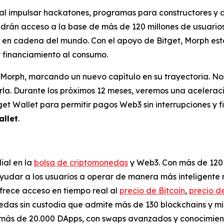
, al impulsar hackatones, programas para constructores y 
rán acceso a la base de más de 120 millones de usuarios 
 en cadena del mundo. Con el apoyo de Bitget, Morph está
 financiamiento al consumo.
orph, marcando un nuevo capítulo en su trayectoria. Nos 
arla. Durante los próximos 12 meses, veremos una acelera
get Wallet para permitir pagos Web3 sin interrupciones y
allet
.
ial en la
bolsa de criptomonedas
y Web3. Con más de 120 
yudar a los usuarios a operar de manera más inteligente 
ofrece acceso en tiempo real al
precio de Bitcoin
,
precio d
onedas sin custodia que admite más de 130 blockchains y m
a más de 20.000 DApps, con swaps avanzados y conocimien