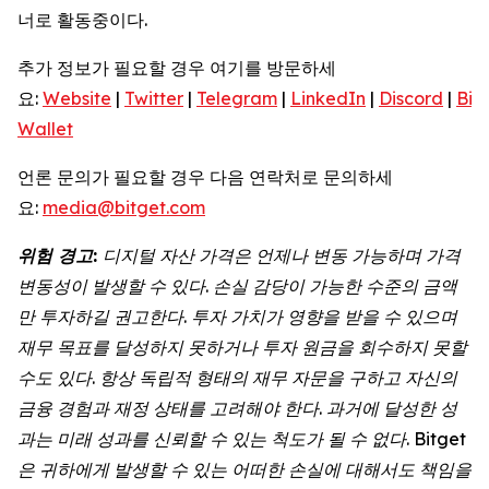
너로 활동중이다.
추가 정보가 필요할 경우 여기를 방문하세
요:
Website
|
Twitter
|
Telegram
|
LinkedIn
|
Discord
|
Bit
Wallet
언론 문의가 필요할 경우 다음 연락처로 문의하세
요:
media@bitget.com
위험
경고
:
디지털
자산
가격은
언제나
변동
가능하며
가격
변동성이
발생할
수
있다
.
손실
감당이
가능한
수준의
금액
만
투자하길
권고한다
.
투자
가치가
영향을
받을
수
있으며
재무
목표를
달성하지
못하거나
투자
원금을
회수하지
못할
수도
있다
.
항상
독립적
형태의
재무
자문을
구하고
자신의
금융
경험과
재정
상태를
고려해야
한다
.
과거에
달성한
성
과는
미래
성과를
신뢰할
수
있는
척도가
될
수
없다
. Bitget
은
귀하에게
발생할
수
있는
어떠한
손실에
대해서도
책임을