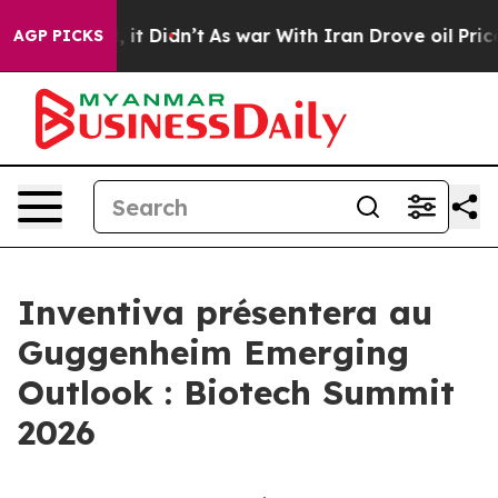
%. Well, it Didn’t
As war With Iran Drove oil Prices
AGP PICKS
Inventiva présentera au
Guggenheim Emerging
Outlook : Biotech Summit
2026