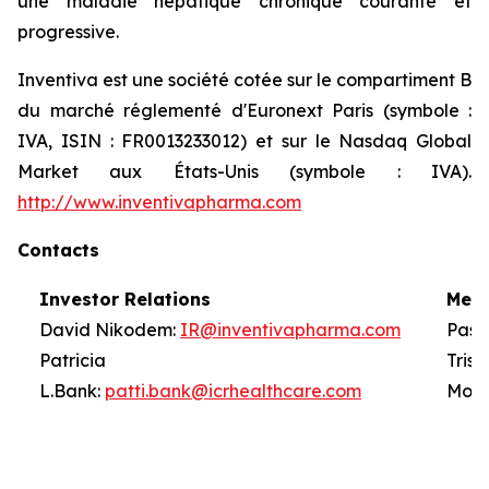
une maladie hépatique chronique courante et
progressive.
Inventiva est une société cotée sur le compartiment B
du marché réglementé d'Euronext Paris (symbole :
IVA, ISIN : FR0013233012) et sur le Nasdaq Global
Market aux États-Unis (symbole : IVA).
http://www.inventivapharma.com
Contacts
Investor Relations
Medi
David Nikodem:
IR@inventivapharma.com
Pasc
Patricia
T
L.Bank:
patti.bank@icrhealthcare.com
Mont